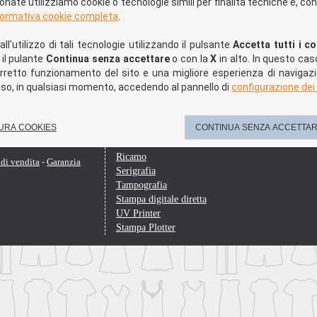
zionate utilizziamo cookie o tecnologie simili per finalità tecniche e, co
formativa cookie completa
.
In Evidenza
e Montes
Stampa Magliette
l'utilizzo di tali tecnologie utilizzando il pulsante
Accetta tutti i c
Abbigliamento da lavoro
 il pulante
Continua senza accettare
o con la
X
in alto. In questo cas
Agende e calendari
orretto funzionamento del sito e una migliore esperienza di navigazi
Articoli pubblicitari
enso, in qualsiasi momento, accedendo al pannello di
configurazione dei
Polo personalizzate
Abbigliamento Personalizzato
URA COOKIES
CONTINUA SENZA ACCETTA
Le nostre lavorazioni
Ricamo
di vendita
-
Garanzia
Serigrafia
Tampografia
Stampa digitale diretta
UV Printer
Stampa Plotter