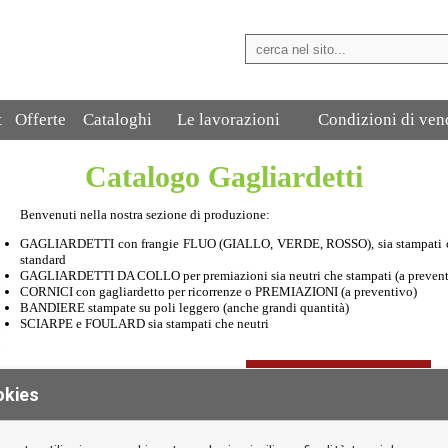
t
Offerte
Cataloghi
Le lavorazioni
Condizioni di ven
Catalogo Gagliardetti
Benvenuti nella nostra sezione di produzione:
GAGLIARDETTI con frangie FLUO (GIALLO, VERDE, ROSSO), sia stampati che 
standard
GAGLIARDETTI DA COLLO per premiazioni sia neutri che stampati (a prevent
CORNICI con gagliardetto per ricorrenze o PREMIAZIONI (a preventivo)
BANDIERE stampate su poli leggero (anche grandi quantità)
SCIARPE e FOULARD sia stampati che neutri
Scarica il catalogo
okies