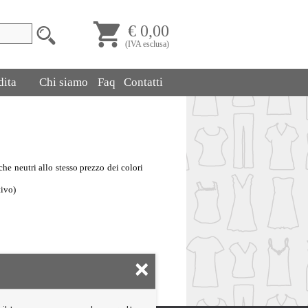
€ 0,00
(IVA esclusa)
dita
Chi siamo
Faq
Contatti
neutri allo stesso prezzo dei colori
ivo)
×