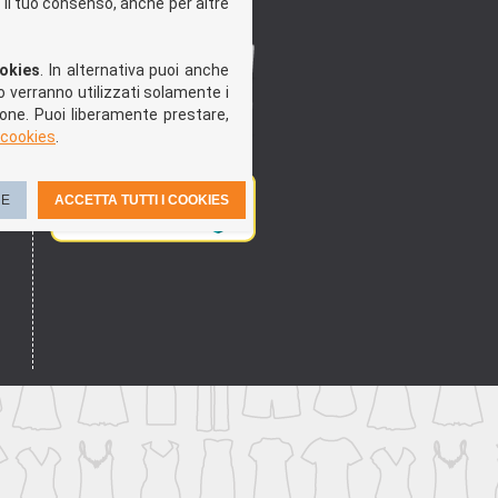
n il tuo consenso, anche per altre
ookies
. In alternativa puoi anche
o verranno utilizzati solamente i
one. Puoi liberamente prestare,
 cookies
.
RE
ACCETTA TUTTI I COOKIES