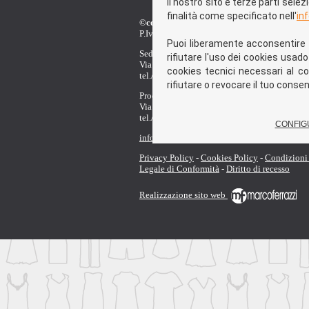
Il nostro sito e terze parti sele
finalità come specificato nell'
in
©copyright Promotrading Italia di Michel
P.Iva 05660510826
Puoi liberamente acconsentire al
Sede Legale, Ufficio e showroom
rifiutare l'uso dei cookies usado
Via Francesco Cilea, 16 - 90144 Palermo
cookies tecnici necessari al c
tel./fax 091 784 2959
rifiutare o revocare il tuo cons
Produzione e lavorazione
Via Beethoven, 32 - 90144 Palermo
tel./fax 091 554 0384
CONFIG
info@promotrading.it
Privacy Policy
-
Cookies Policy
-
Condizioni 
Legale di Conformità
-
Diritto di recesso
Realizzazione sito web