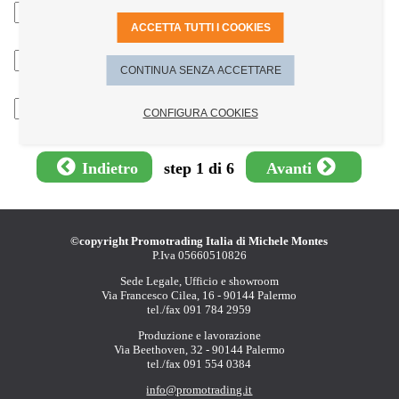
CG-FF - Cool
Grey/Fucsia Fluo
ACCETTA TUTTI I COOKIES
BD-YF - Blue
CONTINUA SENZA ACCETTARE
Denim/Yellow Fluo
WH-YF - White/Yellow
CONFIGURA COOKIES
Fluo
Indietro
step 1 di 6
Avanti
©copyright Promotrading Italia di Michele Montes
P.Iva 05660510826
Sede Legale, Ufficio e showroom
Via Francesco Cilea, 16 - 90144 Palermo
tel./fax 091 784 2959
Produzione e lavorazione
Via Beethoven, 32 - 90144 Palermo
tel./fax 091 554 0384
info@promotrading.it