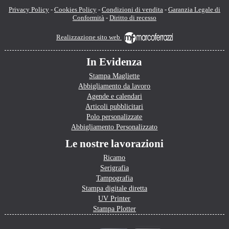
Privacy Policy
-
Cookies Policy
-
Condizioni di vendita
-
Garanzia Legale di
Conformità
-
Diritto di recesso
Realizzazione sito web
In Evidenza
Stampa Magliette
Abbigliamento da lavoro
Agende e calendari
Articoli pubblicitari
Polo personalizzate
Abbigliamento Personalizzato
Le nostre lavorazioni
Ricamo
Serigrafia
Tampografia
Stampa digitale diretta
UV Printer
Stampa Plotter