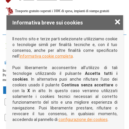
Trasporto gratuito superati i 100€ di spesa, impianti di stampa gratuiti
×
Informativa breve sui cookies
CONDIVIDI SU:
Il nostro sito e terze parti selezionate utilizziamo cookie
Personalizza e acquista il prodotto
o tecnologie simili per finalità tecniche e, con il tuo
consenso, anche per altre finalità come specificato
nell'
informativa cookie completa
.
Quantità e colori
Puoi liberamente acconsentire all'utilizzo di tali
Inserisci il quantitativo per ogni colore nelle caselle di testo sottostanti.
tecnologie utilizzando il pulsante
Accetta tutti i
Per ogni modifica effettuata il box blu "
Riepilogo preventivo
" sulla destra
cookies
. In alternativa puoi anche rifiutare l'uso dei
mostrerà costantemente l'ammontare della tua spesa per l'articolo selezionato.
cookies usado il pulante
Continua senza accettare
o
S
M
L
XL
XXL
con la
X
in alto. In questo caso verranno utilizzati
solamente i cookies tecnici necessari al corretto
AG-FF - Army
funzionamento del sito e una migliore esperienza di
Green/Fucsia Fluo
navigazione. Puoi liberamente prestare, rifiutare o
revocare il tuo consenso, in qualsiasi momento,
BK-YF - Black/Yellow
accedendo al pannello di
configurazione dei cookies
.
Fluo