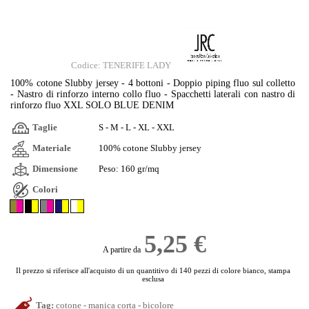
Codice: TENERIFE LADY
100% cotone Slubby jersey - 4 bottoni - Doppio piping fluo sul colletto
- Nastro di rinforzo interno collo fluo - Spacchetti laterali con nastro di
rinforzo fluo XXL SOLO BLUE DENIM
Taglie
S - M - L - XL - XXL
Materiale
100% cotone Slubby jersey
Dimensione
Peso: 160 gr/mq
Colori
5,25 €
A partire da
Il prezzo si riferisce all'acquisto di un quantitivo di 140 pezzi di colore bianco, stampa
esclusa
Tag:
cotone
-
manica corta
-
bicolore