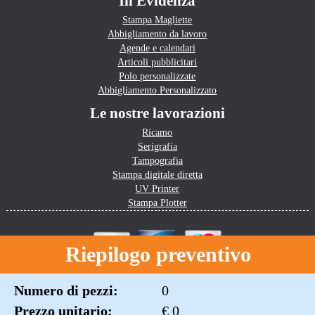
In Evidenza
Stampa Magliette
Abbigliamento da lavoro
Agende e calendari
Articoli pubblicitari
Polo personalizzate
Abbigliamento Personalizzato
Le nostre lavorazioni
Ricamo
Serigrafia
Tampografia
Stampa digitale diretta
UV Printer
Stampa Plotter
Riepilogo preventivo
Numero di pezzi:
0
Prezzo unitario:
€ 0