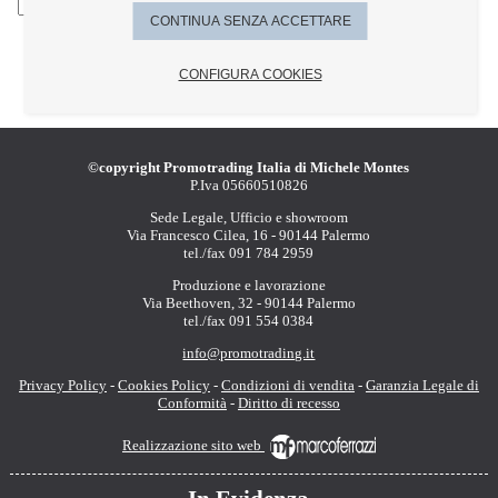
Giallo fluò
CONTINUA SENZA ACCETTARE
Indietro
step 1 di 6
Avanti
CONFIGURA COOKIES
©copyright Promotrading Italia di Michele Montes
P.Iva 05660510826
Sede Legale, Ufficio e showroom
Via Francesco Cilea, 16 - 90144 Palermo
tel./fax 091 784 2959
Produzione e lavorazione
Via Beethoven, 32 - 90144 Palermo
tel./fax 091 554 0384
info@promotrading.it
Privacy Policy
-
Cookies Policy
-
Condizioni di vendita
-
Garanzia Legale di
Conformità
-
Diritto di recesso
Realizzazione sito web