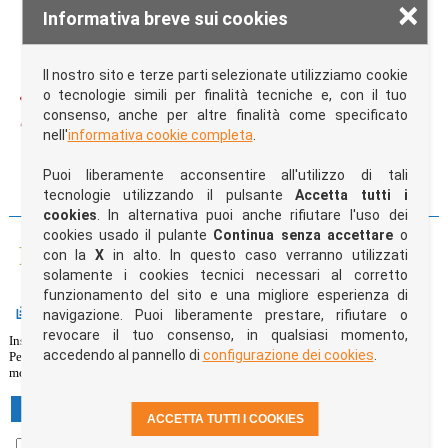
122,52 €
×
A partire da
Informativa breve sui cookies
Il prezzo si riferisce all'acquisto di un quantitivo di 50 pezzi di colore bianco, stampa
esclusa
Il nostro sito e terze parti selezionate utilizziamo cookie
Tag:
poliestere
o tecnologie simili per finalità tecniche e, con il tuo
consenso, anche per altre finalità come specificato
nell'
informativa cookie completa
.
Trasporto gratuito superati i 100€ di spesa, impianti di stampa gratuiti
CONDIVIDI SU:
Puoi liberamente acconsentire all'utilizzo di tali
tecnologie utilizzando il pulsante
Accetta tutti i
cookies
. In alternativa puoi anche rifiutare l'uso dei
cookies usado il pulante
Continua senza accettare
o
Personalizza e acquista il prodotto
con la
X
in alto. In questo caso verranno utilizzati
solamente i cookies tecnici necessari al corretto
funzionamento del sito e una migliore esperienza di
Quantità e colori
navigazione. Puoi liberamente prestare, rifiutare o
revocare il tuo consenso, in qualsiasi momento,
Inserisci il quantitativo per ogni colore nelle caselle di testo sottostanti.
accedendo al pannello di
configurazione dei cookies
.
Per ogni modifica effettuata il box blu "
Riepilogo preventivo
" sulla destra
mostrerà costantemente l'ammontare della tua spesa per l'articolo selezionato.
XS
S
M
L
XL
XXL
XXXL
ACCETTA TUTTI I COOKIES
03 -