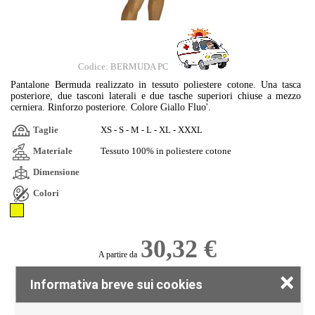
Codice: BERMUDA PC
Pantalone Bermuda realizzato in tessuto poliestere cotone. Una tasca
posteriore, due tasconi laterali e due tasche superiori chiuse a mezzo
cerniera. Rinforzo posteriore. Colore Giallo Fluo'.
Taglie
XS - S - M - L - XL - XXXL
Materiale
Tessuto 100% in poliestere cotone
Dimensione
Colori
30,32 €
A partire da
×
Il prezzo si riferisce all'acquisto di un quantitivo di 150 pezzi di colore bianco, stampa
Informativa breve sui cookies
esclusa
Tag:
cotone/poliestere