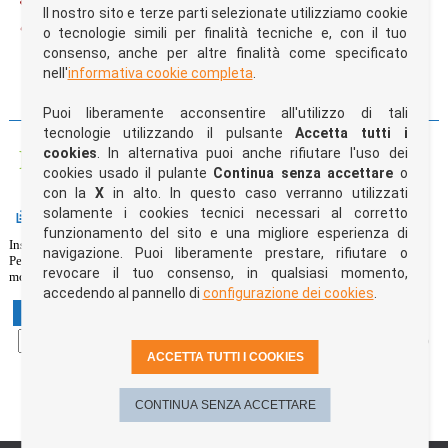
Il nostro sito e terze parti selezionate utilizziamo cookie
o tecnologie simili per finalità tecniche e, con il tuo
Trasporto gratuito superati i 100€ di spesa, impianti di stampa gratuiti
consenso, anche per altre finalità come specificato
nell'
informativa cookie completa
.
CONDIVIDI SU:
Puoi liberamente acconsentire all'utilizzo di tali
tecnologie utilizzando il pulsante
Accetta tutti i
Personalizza e acquista il prodotto
cookies
. In alternativa puoi anche rifiutare l'uso dei
cookies usado il pulante
Continua senza accettare
o
con la
X
in alto. In questo caso verranno utilizzati
Quantità e colori
solamente i cookies tecnici necessari al corretto
funzionamento del sito e una migliore esperienza di
Inserisci il quantitativo per ogni colore nelle caselle di testo sottostanti.
navigazione. Puoi liberamente prestare, rifiutare o
Per ogni modifica effettuata il box blu "
Riepilogo preventivo
" sulla destra
revocare il tuo consenso, in qualsiasi momento,
mostrerà costantemente l'ammontare della tua spesa per l'articolo selezionato.
accedendo al pannello di
configurazione dei cookies
.
XS
S
M
L
XL
XXXL
03 - Giallo fluò
ACCETTA TUTTI I COOKIES
Indietro
step 1 di 6
Avanti
CONTINUA SENZA ACCETTARE