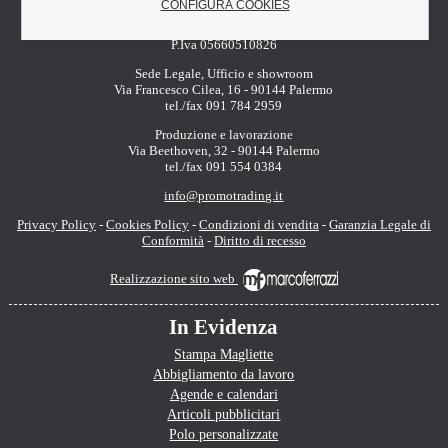
CONFIGURA COOKIES
©copyright Promotrading Italia di Michele Montes
P.Iva 05660510826
Sede Legale, Ufficio e showroom
Via Francesco Cilea, 16 - 90144 Palermo
tel./fax 091 784 2959
Produzione e lavorazione
Via Beethoven, 32 - 90144 Palermo
tel./fax 091 554 0384
info@promotrading.it
Privacy Policy
-
Cookies Policy
-
Condizioni di vendita
-
Garanzia Legale di
Conformità
-
Diritto di recesso
Realizzazione sito web
In Evidenza
Stampa Magliette
Abbigliamento da lavoro
Agende e calendari
Articoli pubblicitari
Polo personalizzate