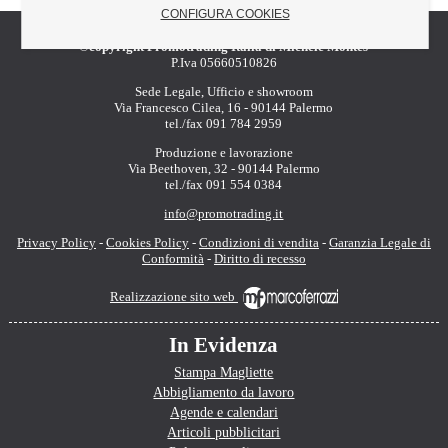
CONFIGURA COOKIES
©copyright Promotrading Italia di Michele Montes
P.Iva 05660510826
Sede Legale, Ufficio e showroom
Via Francesco Cilea, 16 - 90144 Palermo
tel./fax 091 784 2959
Produzione e lavorazione
Via Beethoven, 32 - 90144 Palermo
tel./fax 091 554 0384
info@promotrading.it
Privacy Policy
-
Cookies Policy
-
Condizioni di vendita
-
Garanzia Legale di
Conformità
-
Diritto di recesso
Realizzazione sito web
In Evidenza
Stampa Magliette
Abbigliamento da lavoro
Agende e calendari
Articoli pubblicitari