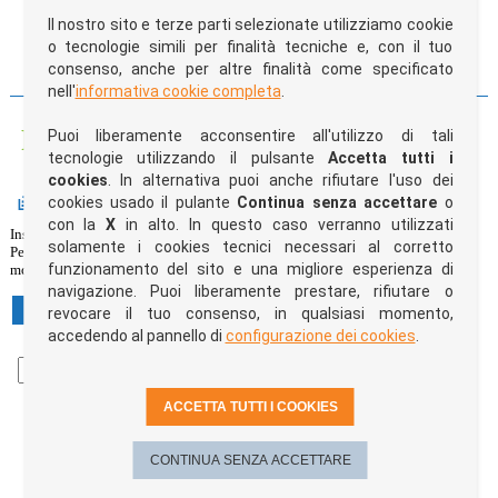
Trasporto gratuito superati i 100€ di spesa, impianti di stampa gratuiti
Il nostro sito e terze parti selezionate utilizziamo cookie
o tecnologie simili per finalità tecniche e, con il tuo
CONDIVIDI SU:
consenso, anche per altre finalità come specificato
nell'
informativa cookie completa
.
Personalizza e acquista il prodotto
Puoi liberamente acconsentire all'utilizzo di tali
tecnologie utilizzando il pulsante
Accetta tutti i
cookies
. In alternativa puoi anche rifiutare l'uso dei
Quantità e colori
cookies usado il pulante
Continua senza accettare
o
con la
X
in alto. In questo caso verranno utilizzati
Inserisci il quantitativo per ogni colore nelle caselle di testo sottostanti.
solamente i cookies tecnici necessari al corretto
Per ogni modifica effettuata il box blu "
Riepilogo preventivo
" sulla destra
funzionamento del sito e una migliore esperienza di
mostrerà costantemente l'ammontare della tua spesa per l'articolo selezionato.
navigazione. Puoi liberamente prestare, rifiutare o
XS
S
M
L
XL
XXL
XXXL
revocare il tuo consenso, in qualsiasi momento,
accedendo al pannello di
configurazione dei cookies
.
07 -
bianco-blu
navy
ACCETTA TUTTI I COOKIES
Indietro
step 1 di 6
Avanti
CONTINUA SENZA ACCETTARE