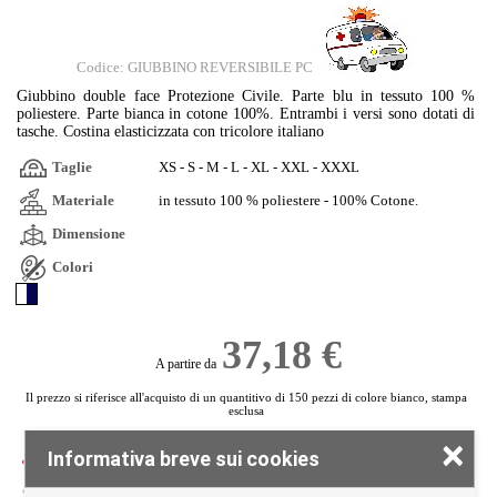
Codice: GIUBBINO REVERSIBILE PC
Giubbino double face Protezione Civile. Parte blu in tessuto 100 %
poliestere. Parte bianca in cotone 100%. Entrambi i versi sono dotati di
tasche. Costina elasticizzata con tricolore italiano
Taglie
XS - S - M - L - XL - XXL - XXXL
Materiale
in tessuto 100 % poliestere - 100% Cotone.
Dimensione
Colori
37,18 €
A partire da
Il prezzo si riferisce all'acquisto di un quantitivo di 150 pezzi di colore bianco, stampa
esclusa
×
Tag:
cotone/poliestere
Informativa breve sui cookies